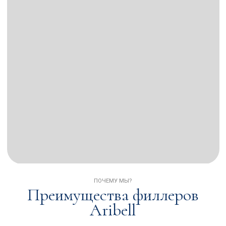
ПОЧЕМУ МЫ?
Преимущества филлеров
Aribell
Безопасность
Безболезненный
и качество
комфорт
Филлеры Aribell изготовлены
Благодаря содержанию
на основе гиалуроновой
лидокаина (0,3%)
кислоты от всемирно
косметологи вводят
известной японской компании
филлеры без неприятных
Shiseido. Биодеградируемые
ощущений для пациентов.
гели без вреда разлагаются в
После процедуры лидокаин
организме и естественно
выводится из организма за
выводятся в течение 6-18
несколько часов.
месяцев.
ИНСТРУКЦИЯ
Области применения
Гусиные лапки
Вокруг глаз
Носогубная складка