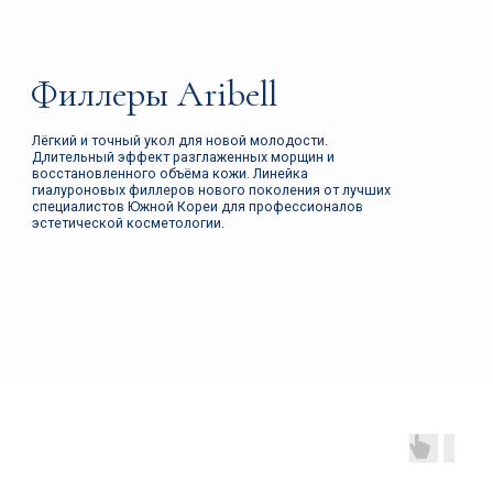
Aribell
Aribell Deep
Aribell Shape
Fine
Филлеры Aribell
Лёгкий и точный укол для новой молодости.
Длительный эффект разглаженных морщин и
восстановленного объёма кожи. Линейка
гиалуроновых филлеров нового поколения от лучших
специалистов Южной Кореи для профессионалов
эстетической косметологии.
ПРОИЗВОДСТВО
Aribell производит филлеры
по запатентованной