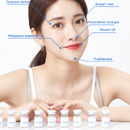
и срокам доставки.
Позвонить
КОНТАКТЫ
РЕКВИЗИТЫ
+7 901 500 36 68
ИНН/КПП 9723137451
aribell@internet.ru
772301001
Р/С40702810310001006003
115088, город Москва,
К/С30101810145250000974
Шарикоподшипниковская
БИК 0445259974
ул, д. 5, офис 371 помещ. I
Наша компания на ОптЛист