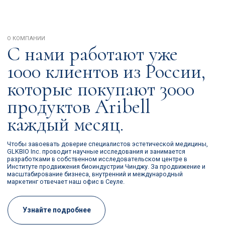
маркетинг отвечает наш офис в Сеуле.
Узнайте подробнее
Собственное производство
Мы уверены в поставляемой продукции на 100%, потому что
средства Aribell изготавливают на современном заводе
бренда в Южной Корее. При производстве исключены
факторы риска. Конечные продукты очищены от BDDE,
эндотоксинов, тяжёлых металлов или загрязнений
благодаря системе постоянного мониторинга в реальном
времени.
Максимальная
продолжительность
Мы гарантируем, что наши продукты
имеют длительный эффект после
процедуры без побочных эффектов.
Создайте долгосрочные и
доверительные отношения с
пациентами с помощью продуктов
Aribell.