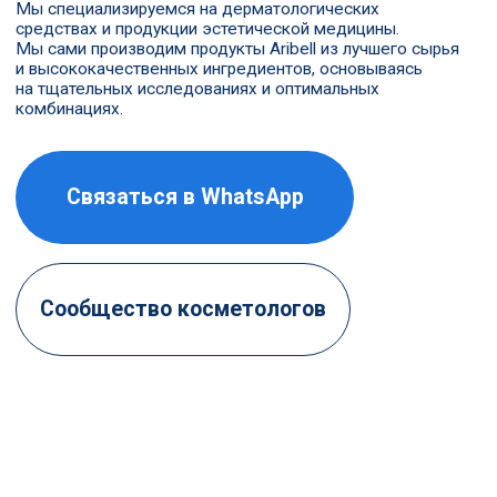
Сообщество косметологов
О КОМПАНИИ
С нами работают уже
1000 клиентов из России,
которые покупают 3000
продуктов Aribell
каждый месяц.
Чтобы завоевать доверие специалистов эстетической медицины,
GLKBIO Inc. проводит научные исследования и занимается
разработками в собственном исследовательском центре в
Институте продвижения биоиндустрии Чинджу. За продвижение и
масштабирование бизнеса, внутренний и международный