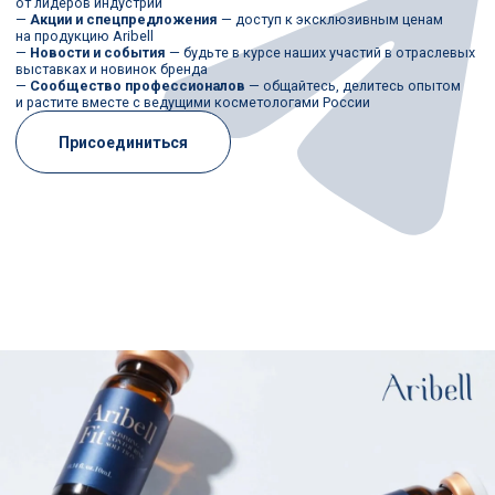
КОНТАКТЫ
РЕКВИЗИТЫ
+7 901 500 36 68
ИНН/КПП 9723137451
aribell@internet.ru
772301001
Р/С40702810310001006003
115088, город Москва,
К/С30101810145250000974
Шарикоподшипниковская
БИК 0445259974
ул, д. 5, офис 371 помещ. I
Наша компания на ОптЛист