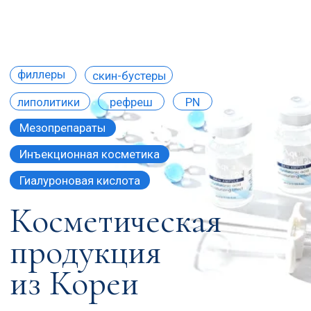
филлеры
скин-бустеры
липолитики
рефреш
PN
Мезопрепараты
Инъекционная косметика
Гиалуроновая кислота
Косметическая
продукция
из Кореи
Мы специализируемся на дерматологических
средствах и продукции эстетической медицины.
Мы сами производим продукты Aribell из лучшего сырья
и высококачественных ингредиентов, основываясь
на тщательных исследованиях и оптимальных
комбинациях.
Связаться в WhatsApp