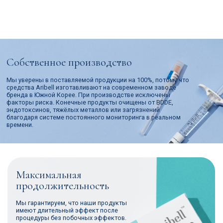
Доказанная
безопасность
Мы проводим научные
исследования и тестирования,
чтобы предельно снизить риски
возникновения раздражений,
гиперчувствительности,
воспалений и вторичных
реакций.
СЕРТИФИКАТ
Сертификация в России
Продукция Aribell соответствует требованиям Технического
регламента Таможенного союза "О безопасности
парфюмерно-косметической продукции"
Посмотрите сертификаты и
документы