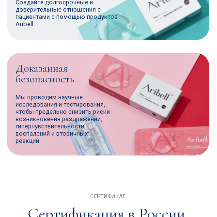
Присоединяйтесь
к нашему Telegram-
каналу для косметологов!
—
Экспертный контент
— полезные советы и уникальные знания
от лидеров индустрии
—
Акции и спецпредложения
— доступ к эксклюзивным ценам
на продукцию Aribell
—
Новости и события
— будьте в курсе наших участий в отраслевых
выставках и новинок бренда
—
Сообщество профессионалов
— общайтесь, делитесь опытом
и растите вместе с ведущими косметологами России
Присоединиться